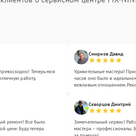
Смирнов Давид
превосходно! Теперь моя
Удивительные мастера! Прин
отличную работу,
часов оно было в идеальном
вежливым отношением. Рек
Скворцов Дмитрий
ый ремонт! Все было
Замечательный сервис! Раб
ой цене. Буду теперь
мастера – профессионалы. Б
за помощь!