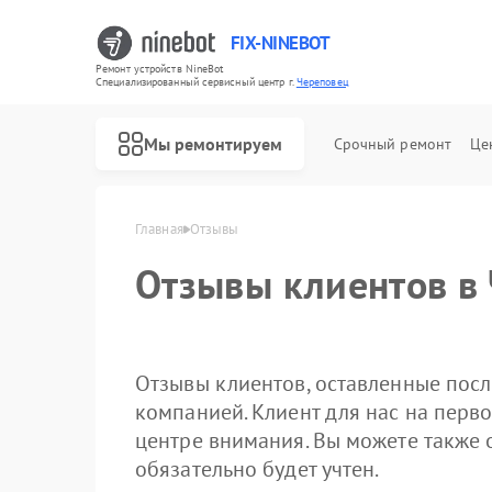
FIX-NINEBOT
Ремонт устройств NineBot
Специализированный cервисный центр г.
Череповец
Мы ремонтируем
Срочный ремонт
Це
Главная
Отзывы
Ремонт электросамокатов NineBot
Ремонт электровелосипедов NineBot
Отзывы клиентов в
Отзывы клиентов, оставленные посл
компанией. Клиент для нас на перво
центре внимания. Вы можете также 
обязательно будет учтен.