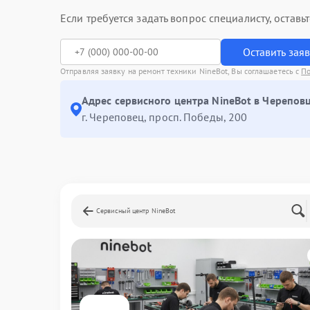
Если требуется задать вопрос специалисту, остав
Оставить зая
Отправляя заявку на ремонт техники NineBot, Вы соглашаетесь с
По
Адрес сервисного центра NineBot в Череповц
г. Череповец, просп. Победы, 200
Сервисный центр NineBot