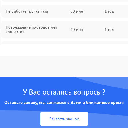
Не работает ручка газа
60 мин
1 год
Повреждение проводов или
60 мин
1 год
контактов
Неисправность мотор-колеса
60 мин
1 год
Проблемы с зарядным
60 мин
1 год
устройством
У Вас остались вопросы?
Оставьте заявку, мы свяжемся с Вами в ближайшее время
Заказать звонок