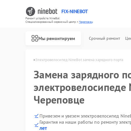
FIX-NINEBOT
Ремонт устройств NineBot
Специализированный cервисный центр г.
Череповец
Мы ремонтируем
Срочный ремонт
Це
Ремонт электросамокатов NineBot
ineBot в Череповце
Электровелосипед NineBot замена зарядного порта
Замена зарядного п
электровелосипеде 
Череповце
Привезем и увезем электровелосипед Nine
Гарантия на наши работы по ремонту элек
лет