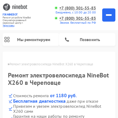
+7 (800) 301-55-83
Ежедневно, с 10:00 до 20:00
FIX-NINEBOT
+7 (800) 301-55-83
Ремонт устройств NineBot
Специализированный
Звонок бесплатный по РФ
cервисный центр г.
Череповец
Мы ремонтируем
Позвонить
повце
Ремонт электровелосипеда NineBot X260 в Череповце
Ремонт электросамокатов NineBot
Ремонт электровелосипеда NineBot
X260 в Череповце
от 1180 руб.
Стоимость ремонта
Бесплатная диагностика
даже при отказе
Привезем и увезем электровелосипед NineBot
X260 сами
Гарантия на наши работы по ремонту