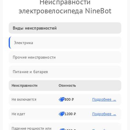
Неисправности
электровелосипеда NineBot
Виды неисправностей
Электрика
Прочие неисправности
Питание и батарея
Неисправности
Стоимость
Двигатель и ходовая часть
Не включается
800 ₽
Подробнее →
Тормоза и безопасность
Не едет
1200 ₽
Подробнее →
Подвеска и колеса
Падение мощности или
Электроника и управление