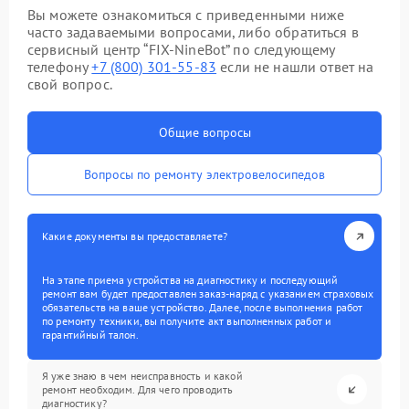
Вы можете ознакомиться с приведенными ниже
часто задаваемыми вопросами, либо обратиться в
сервисный центр “FIX-NineBot” по следующему
телефону
+7 (800) 301-55-83
если не нашли ответ на
свой вопрос.
Общие вопросы
Вопросы по ремонту электровелосипедов
Какие документы вы предоставляете?
На этапе приема устройства на диагностику и последующий
ремонт вам будет предоставлен заказ-наряд с указанием страховых
обязательств на ваше устройство. Далее, после выполнения работ
по ремонту техники, вы получите акт выполненных работ и
гарантийный талон.
Я уже знаю в чем неисправность и какой
ремонт необходим. Для чего проводить
диагностику?