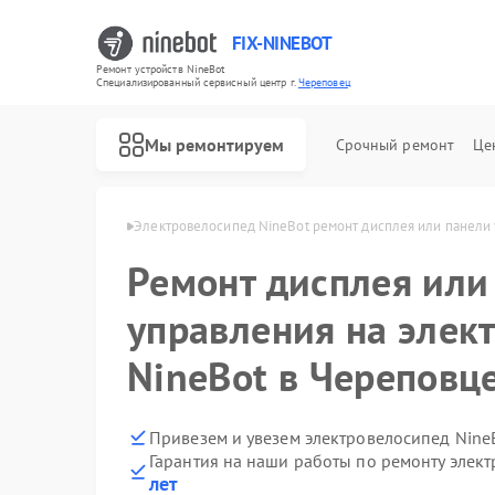
FIX-NINEBOT
Ремонт устройств NineBot
Специализированный cервисный центр г.
Череповец
Мы ремонтируем
Срочный ремонт
Це
Ремонт электросамокатов NineBot
ineBot в Череповце
Электровелосипед NineBot ремонт дисплея или панели
Ремонт дисплея или
управления на элек
NineBot в Череповц
Привезем и увезем электровелосипед Nine
Гарантия на наши работы по ремонту элек
лет