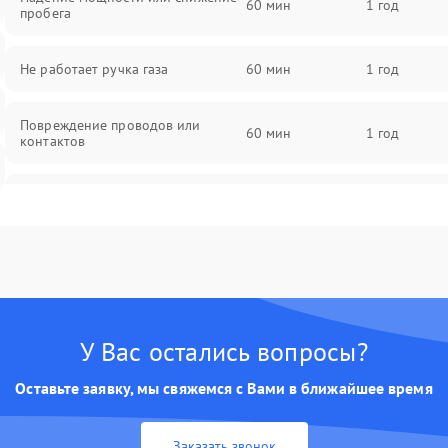
60 мин
1 год
пробега
Не работает ручка газа
60 мин
1 год
Повреждение проводов или
60 мин
1 год
контактов
Неисправность мотор-колеса
60 мин
1 год
Проблемы с зарядным
60 мин
1 год
устройством
У Вас остались вопросы?
Оставьте заявку, мы свяжемся с Вами в ближайшее время
Заказать звонок