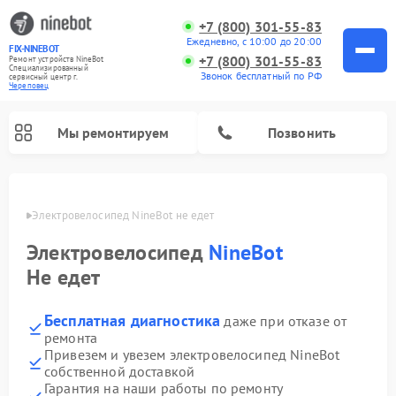
+7 (800) 301-55-83
Ежедневно, с 10:00 до 20:00
FIX-NINEBOT
+7 (800) 301-55-83
Ремонт устройств NineBot
Специализированный
Звонок бесплатный по РФ
cервисный центр г.
Череповец
Мы ремонтируем
Позвонить
повце
Электровелосипед NineBot не едет
Ремонт электросамокатов NineBot
Электровелосипед
NineBot
Не едет
Бесплатная диагностика
даже при отказе от
ремонта
Привезем и увезем электровелосипед NineBot
собственной доставкой
Гарантия на наши работы по ремонту