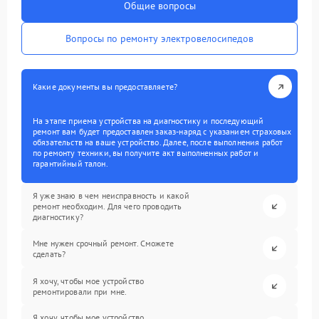
Общие вопросы
Вопросы по ремонту электровелосипедов
Какие документы вы предоставляете?
На этапе приема устройства на диагностику и последующий
ремонт вам будет предоставлен заказ-наряд с указанием страховых
обязательств на ваше устройство. Далее, после выполнения работ
по ремонту техники, вы получите акт выполненных работ и
гарантийный талон.
Я уже знаю в чем неисправность и какой
ремонт необходим. Для чего проводить
диагностику?
Мне нужен срочный ремонт. Сможете
сделать?
Я хочу, чтобы мое устройство
ремонтировали при мне.
Я хочу, чтобы мое устройство