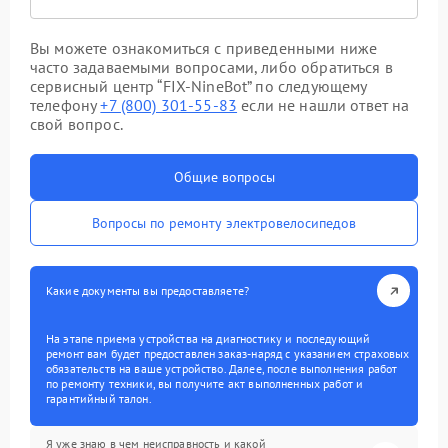
Вы можете ознакомиться с приведенными ниже
часто задаваемыми вопросами, либо обратиться в
сервисный центр “FIX-NineBot” по следующему
телефону
+7 (800) 301-55-83
если не нашли ответ на
свой вопрос.
Общие вопросы
Вопросы по ремонту электровелосипедов
Какие документы вы предоставляете?
На этапе приема устройства на диагностику и последующий
ремонт вам будет предоставлен заказ-наряд с указанием страховых
обязательств на ваше устройство. Далее, после выполнения работ
по ремонту техники, вы получите акт выполненных работ и
гарантийный талон.
Я уже знаю в чем неисправность и какой