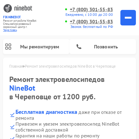
+7 (800) 301-55-83
Ежедневно, с 10:00 до 20:00
FIX-NINEBOT
+7 (800) 301-55-83
Ремонт устройств NineBot
Специализированный
Звонок бесплатный по РФ
cервисный центр г.
Череповец
Мы ремонтируем
Позвонить
Главная
Ремонт электровелосипедов NineBot в Череповце
Ремонт электросамокатов NineBot
Ремонт электровелосипедов
NineBot
в Череповце от 1200 руб.
Бесплатная диагностика
даже при отказе от
ремонта
Привезем и увезем электровелосипед NineBot
собственной доставкой
Гарантия на наши работы по ремонту