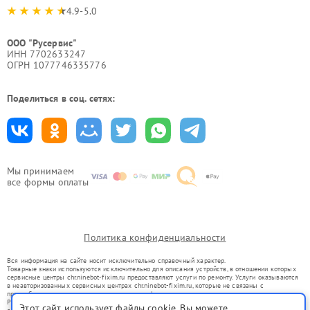
4.9-5.0
ООО "Русервис"
ИНН 7702633247
ОГРН 1077746335776
Поделиться в соц. сетях:
Мы принимаем
все формы оплаты
Политика конфиденциальности
Вся информация на сайте носит исключительно справочный характер.
Товарные знаки используются исключительно для описания устройств, в отношении которых
сервисные центры chr.ninebot-fixim.ru предоставляют услуги по ремонту. Услуги оказываются
в неавторизованных сервисных центрах chr.ninebot-fixim.ru, которые не связаны с
правообладателями товарных знаков или их официальными представителями.
Ремонт осуществляется для устройств, уже введенных в гражданский оборот в соответствии
Этот сайт использует файлы cookie. Вы можете