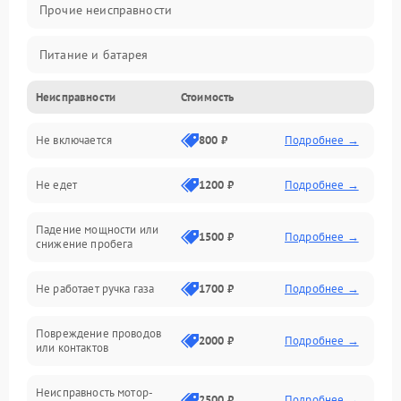
Прочие неисправности
Питание и батарея
Неисправности
Стоимость
Двигатель и ходовая часть
Не включается
800 ₽
Подробнее →
Тормоза и безопасность
Не едет
1200 ₽
Подробнее →
Подвеска и колеса
Падение мощности или
Электроника и управление
1500 ₽
Подробнее →
снижение пробега
Механические повреждения
Не работает ручка газа
1700 ₽
Подробнее →
Электроника
Повреждение проводов
2000 ₽
Подробнее →
или контактов
Механика
Неисправность мотор-
2500 ₽
Подробнее →