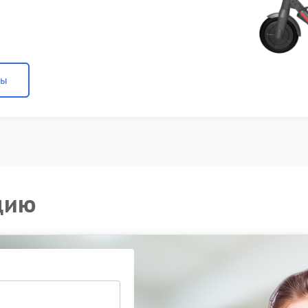
ны
цию