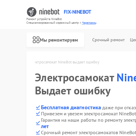
FIX-NINEBOT
Ремонт устройств NineBot
Специализированный cервисный центр г.
Череповец
Мы ремонтируем
Срочный ремонт
Це
Ремонт электровелосипедов NineBot
Bot в Череповце
Электросамокат NineBot выдает ошибку
Электросамокат
Nin
Выдает ошибку
Бесплатная диагностика
даже при отказ
Привезем и увезем электросамокат NineBo
Гарантия на наши работы по ремонту элек
лет
Срочный ремонт электросамокатов NineBot