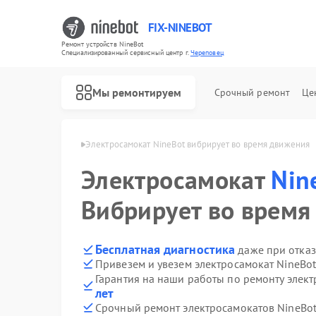
FIX-NINEBOT
Ремонт устройств NineBot
Специализированный cервисный центр г.
Череповец
Мы ремонтируем
Срочный ремонт
Це
Ремонт электровелосипедов NineBot
NineBot в Череповце
Электросамокат NineBot вибрирует во время движения
Электросамокат
Nin
Вибрирует во время
Бесплатная диагностика
даже при отказ
Привезем и увезем электросамокат NineBo
Гарантия на наши работы по ремонту элек
лет
Срочный ремонт электросамокатов NineBot