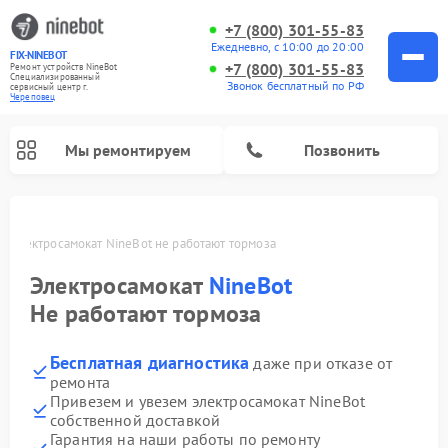
+7 (800) 301-55-83
Ежедневно, с 10:00 до 20:00
FIX-NINEBOT
+7 (800) 301-55-83
Ремонт устройств NineBot
Специализированный
Звонок бесплатный по РФ
cервисный центр г.
Череповец
Мы ремонтируем
Позвонить
е
Электросамокат NineBot не работают тормоза
Ремонт электровелосипедов NineBot
Электросамокат
NineBot
Не работают тормоза
Бесплатная диагностика
даже при отказе от
ремонта
Привезем и увезем электросамокат NineBot
собственной доставкой
Гарантия на наши работы по ремонту