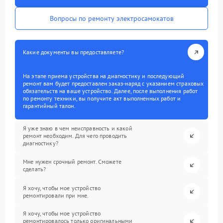
Вопросы по ремонту электросамокатов
Какие документы вы предоставляете?
На этапе приема устройства на диагностику и последующий
ремонт вам будет предоставлен заказ-наряд с указанием страховых
обязательств на ваше устройство. Далее, после выполнения работ
по ремонту техники, вы получите акт выполненных работ и
гарантийный талон.
Я уже знаю в чем неисправность и какой
ремонт необходим. Для чего проводить
диагностику?
Мне нужен срочный ремонт. Сможете
сделать?
Я хочу, чтобы мое устройство
ремонтировали при мне.
Я хочу, чтобы мое устройство
ремонтировалось только оригинальными