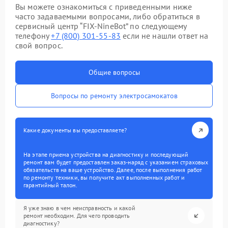
Вы можете ознакомиться с приведенными ниже
часто задаваемыми вопросами, либо обратиться в
сервисный центр “FIX-NineBot” по следующему
телефону
+7 (800) 301-55-83
если не нашли ответ на
свой вопрос.
Общие вопросы
Вопросы по ремонту электросамокатов
Какие документы вы предоставляете?
На этапе приема устройства на диагностику и последующий
ремонт вам будет предоставлен заказ-наряд с указанием страховых
обязательств на ваше устройство. Далее, после выполнения работ
по ремонту техники, вы получите акт выполненных работ и
гарантийный талон.
Я уже знаю в чем неисправность и какой
ремонт необходим. Для чего проводить
диагностику?