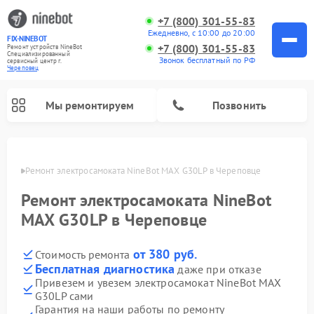
+7 (800) 301-55-83
Ежедневно, с 10:00 до 20:00
FIX-NINEBOT
+7 (800) 301-55-83
Ремонт устройств NineBot
Специализированный
Звонок бесплатный по РФ
cервисный центр г.
Череповец
Мы ремонтируем
Позвонить
повце
Ремонт электросамоката NineBot MAX G30LP в Череповце
Ремонт электровелосипедов NineBot
Ремонт электросамоката NineBot
MAX G30LP в Череповце
от 380 руб.
Стоимость ремонта
Бесплатная диагностика
даже при отказе
Привезем и увезем электросамокат NineBot MAX
G30LP сами
Гарантия на наши работы по ремонту