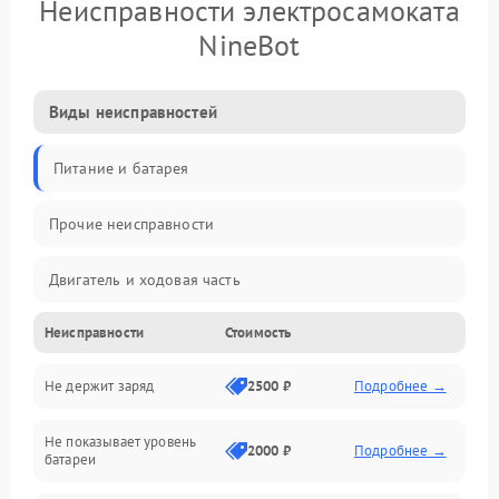
Неисправности электросамоката
NineBot
Виды неисправностей
Питание и батарея
Прочие неисправности
Двигатель и ходовая часть
Неисправности
Стоимость
Тормоза и безопасность
Не держит заряд
2500 ₽
Подробнее →
Подвеска и колеса
Не показывает уровень
Электроника и управление
2000 ₽
Подробнее →
батареи