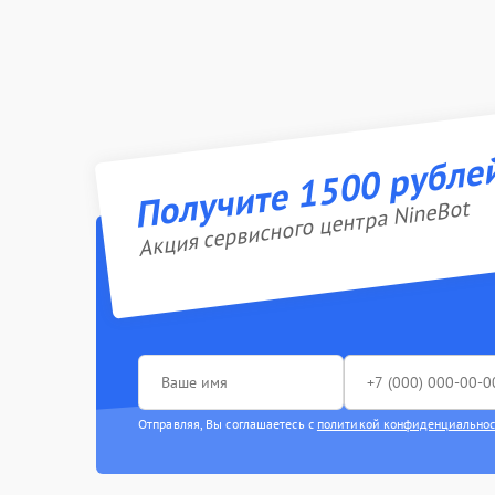
Получите 1500 рубле
Акция сервисного центра NineBot
Отправляя, Вы соглашаетесь с
политикой конфиденциально