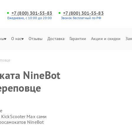
+7 (800) 301-55-83
+7 (800) 301-55-83
Ежедневно, с 10:00 до 20:00
Звонок бесплатный по РФ
ны
О нас
Отзывы
Доставка
Гарантии
Акции и скидки
Зая
еповце
ката NineBot
ереповце
е
 KickScooter Max сами
росамокатов NineBot