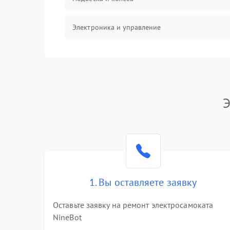
Электроника и управление
Общие поломки
Режим работы
Э
Проблемы с механикой
Батарея
Механические повреждения
1. Вы оставляете заявку
Оставьте заявку на ремонт электросамоката
NineBot