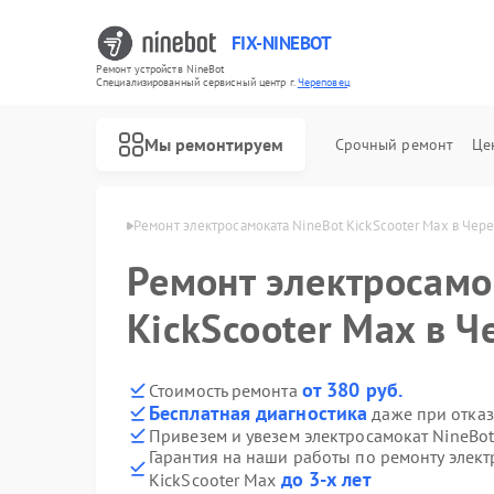
FIX-NINEBOT
Ремонт устройств NineBot
Специализированный cервисный центр г.
Череповец
Мы ремонтируем
Срочный ремонт
Це
Ремонт электровелосипедов NineBot
NineBot в Череповце
Ремонт электросамоката NineBot KickScooter Max в Чер
Ремонт электросамо
KickScooter Max в Ч
от 380 руб.
Стоимость ремонта
Бесплатная диагностика
даже при отказ
Привезем и увезем электросамокат NineBot
Гарантия на наши работы по ремонту элект
до 3-х лет
KickScooter Max