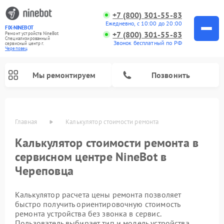
+7 (800) 301-55-83
Ежедневно, с 10:00 до 20:00
FIX-NINEBOT
+7 (800) 301-55-83
Ремонт устройств NineBot
Специализированный
Звонок бесплатный по РФ
cервисный центр г.
Череповец
Мы ремонтируем
Позвонить
Главная
Калькулятор стоимости ремонта
Ремонт электросамокатов NineBot
Ремонт электровелосипедов NineBot
Калькулятор стоимости ремонта в
сервисном центре NineBot в
Череповца
Калькулятор расчета цены ремонта позволяет
быстро получить ориентировочную стоимость
ремонта устройства без звонка в сервис.
Пользователь выбирает тип и модель устройства,